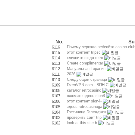
No.
Su
Почему зеркала вебсайта casino cl
6116
этот контент tripsc
6115
кликните сюда retro
6114
Create complimentar
6113
Мануальная Терапия
6112
2026
6111
Следующая страница
6110
DzenVPN.com - ВПН С
6109
каталог retrocasino
6108
нажмите здесь slon8
6107
этот контент slon4-
6106
здесь retrocasinoga
6105
Гостиница Геленджик
6104
проверить сайт trip
6103
look at this site b
6102