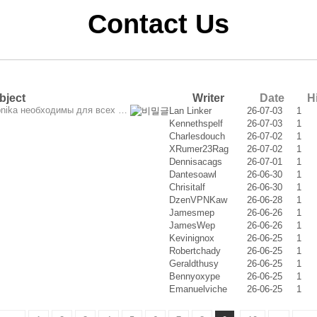
Contact Us
bject
Writer
Date
Hi
ubnika необходимы для всех …
Lan Linker
26-07-03
1
Kennethspelf
26-07-03
1
Charlesdouch
26-07-02
1
XRumer23Rag
26-07-02
1
Dennisacags
26-07-01
1
Dantesoawl
26-06-30
1
Chrisitalf
26-06-30
1
DzenVPNKaw
26-06-28
1
Jamesmep
26-06-26
1
JamesWep
26-06-26
1
Kevinignox
26-06-25
1
Robertchady
26-06-25
1
Geraldthusy
26-06-25
1
Bennyoxype
26-06-25
1
Emanuelviche
26-06-25
1