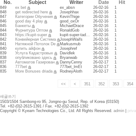
No.
Subject
Writer
Date
Hit
849
ex bet
ex_absn
26-02-16
1
848
get redirected here
Josephhax
26-02-16
1
847
Категории Обучения
KevinThige
26-02-16
1
846
good day 4 play
good_oxOr
26-02-16
1
845
Банкеты
MichaelDrace
26-02-16
1
844
Фурнитура Оптом
RonaldGob
26-02-16
1
843
https://kupit-super
kupit-super-tad…
26-02-16
1
842
Конвейерная Система
JosephWaifs
26-02-16
1
841
Натяжной Потолок De
Markusmub
26-02-16
1
840
купить айфон
Josephref
26-02-16
1
839
Услуга Кадастровых
Davidlek
26-02-16
1
838
опубликовано здесь
Bryanwab
26-02-16
1
837
Автоматов Газирован
DannyCenny
26-02-17
1
836
777bet
777bet_lmEt
26-02-17
1
835
More Bonuses driada
RodneyAloth
26-02-17
1
<<
<
351
352
353
354
새글쓰기
1503/1504 Sambong-ro 95, Jongno-gu Seoul, Rep. of Korea (03150)
Tel. +82-(0)2-2615-1391 / Fax. +82-(0)2-2615-1392
Copyright © Kyeam Technologies Co., Ltd. All Rights Reserved.
admin
|
priv